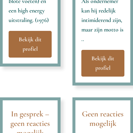
blote voeten) en
Als ondernemer
een high energy
kan hij redelijk
uitstraling. (1976)
intimiderend zijn,
maar zijn motto is
..
Bekijk dit
profiel
Bekijk dit
profiel
In gesprek –
Geen reacties
geen reacties
mogelijk
mogelijk