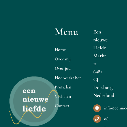
Menu
Een
nieuwe
Liefde
Home
Markt
Over mij
11
Over jou
6981
Hoe werkt het
CJ
Profielen
Doesburg
Nederland
Verhalen
Contact
info@eennieu
06
–