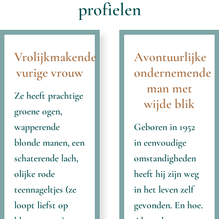
profielen
Vrolijkmakende
Avontuurlijke
vurige vrouw
ondernemende
man met
Ze heeft prachtige
wijde blik
groene ogen,
wapperende
Geboren in 1952
blonde manen, een
in eenvoudige
schaterende lach,
omstandigheden
olijke rode
heeft hij zijn weg
teennageltjes (ze
in het leven zelf
loopt liefst op
gevonden. En hoe.